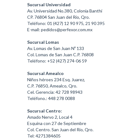
Sucursal Universidad
Av. Universidad No.380, Colonia Banthí
CP. 76804 San Juan del Río, Qro.
Teléfono: 01 (427) 12 90 975, 21 90 395
E-mail: pedidos@perfexor.com.mx
Sucursal Lomas
Av. Lomas de San Juan Nº 133
Col. Lomas de San Juan C.P. 76808
Teléfono: +52 (427) 274-06 59
Sucursal Amealco
Niños héroes 234 Esq. Juarez,
C.P. 76850, Amealco, Qro.
Cel. Gerencia: 42 728 98943
Teléfono.: 448 278 0088
Sucursal Centro:
Amado Nervo 2, Local 4
Esquina con 27 de Septiembre
Col. Centro. San Juan del Río, Qro.
Tel: 4271384605