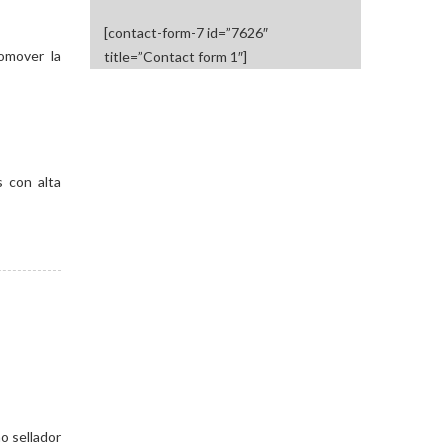
[contact-form-7 id=”7626″
omover la
title=”Contact form 1″]
s con alta
o sellador