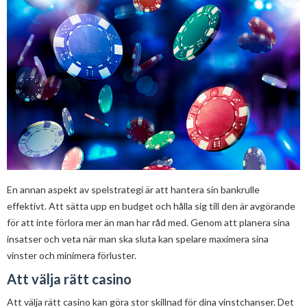
En annan aspekt av spelstrategi är att hantera sin bankrulle
effektivt. Att sätta upp en budget och hålla sig till den är avgörande
för att inte förlora mer än man har råd med. Genom att planera sina
insatser och veta när man ska sluta kan spelare maximera sina
vinster och minimera förluster.
Att välja rätt casino
Att välja rätt casino kan göra stor skillnad för dina vinstchanser. Det