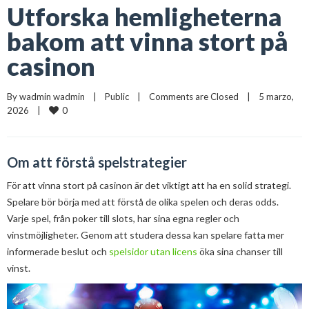
Utforska hemligheterna
bakom att vinna stort på
casinon
By 
wadmin wadmin
    |    
Public
    |    
Comments are Closed
    |    5 marzo, 
0
2026    |    
Om att förstå spelstrategier
För att vinna stort på casinon är det viktigt att ha en solid strategi.
Spelare bör börja med att förstå de olika spelen och deras odds.
Varje spel, från poker till slots, har sina egna regler och
vinstmöjligheter. Genom att studera dessa kan spelare fatta mer
informerade beslut och
spelsidor utan licens
öka sina chanser till
vinst.