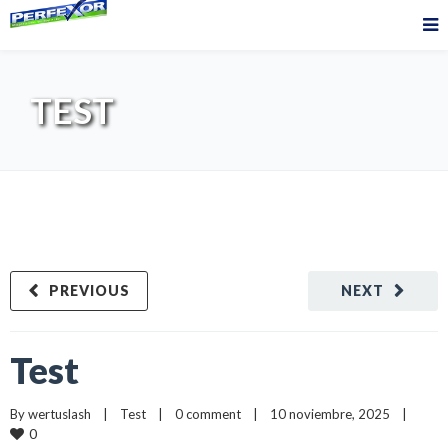
TEST
PREVIOUS
NEXT
Test
By 
wertuslash
    |    
Test
    |    
0 comment
    |    10 noviembre, 2025    |    
0