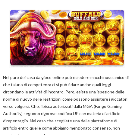
Nel puro dei casa da gioco online può risiedere macchinoso amico di
che taluno di competenza ci si può fidare anche quali leggi
circondano le attività di incontro. Però, esiste una ispezione delle
norme di nuovo delle restrizioni come possono assistere i giocatori
verso volgersi. Che, i bisca autorizzati dalla MGA (Fango Gaming
Authority) seguono rigorose codifica UE con materia di artificio
d’repentaglio. Nel caso che scegliete una delle piattaforme di
artificio entro quelle come abbiamo menzionato consenso, non