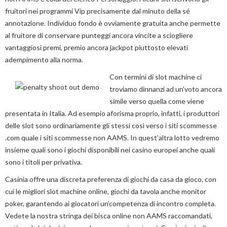
fruitori nei programmi Vip precisamente dal minuto della sé
annotazione. Individuo fondo è ovviamente gratuita anche permette
al fruitore di conservare punteggi ancora vincite a sciogliere
vantaggiosi premi, premio ancora jackpot piuttosto elevati
adempimento alla norma.
Con termini di slot machine ci
troviamo dinnanzi ad un’voto ancora
simile verso quella come viene
presentata in Italia. Ad esempio aforisma proprio, infatti, i produttori
delle slot sono ordinariamente gli stessi così verso i siti scommesse
.com quale i siti scommesse non AAMS. In quest’altra lotto vedremo
insieme quali sono i giochi disponibili nei casino europei anche quali
sono i titoli per privativa.
Casinia offre una discreta preferenza di giochi da casa da gioco, con
cui le migliori slot machine online, giochi da tavola anche monitor
poker, garantendo ai giocatori un’competenza di incontro completa.
Vedete la nostra stringa dei bisca online non AAMS raccomandati,