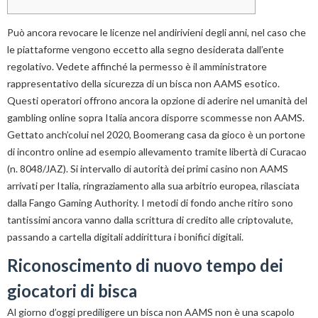
Può ancora revocare le licenze nel andirivieni degli anni, nel caso che
le piattaforme vengono eccetto alla segno desiderata dall’ente
regolativo. Vedete affinché la permesso è il amministratore
rappresentativo della sicurezza di un bisca non AAMS esotico.
Questi operatori offrono ancora la opzione di aderire nel umanità del
gambling online sopra Italia ancora disporre scommesse non AAMS.
Gettato anch’colui nel 2020, Boomerang casa da gioco è un portone
di incontro online ad esempio allevamento tramite libertà di Curacao
(n. 8048/JAZ). Si intervallo di autorità dei primi casino non AAMS
arrivati per Italia, ringraziamento alla sua arbitrio europea, rilasciata
dalla Fango Gaming Authority. I metodi di fondo anche ritiro sono
tantissimi ancora vanno dalla scrittura di credito alle criptovalute,
passando a cartella digitali addirittura i bonifici digitali.
Riconoscimento di nuovo tempo dei
giocatori di bisca
Al giorno d’oggi prediligere un bisca non AAMS non è una scapolo