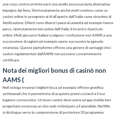
una cosa controcorrente però una anello ancora propria alternativa
impegno dal fiera. Sfortunatamente anche molti credono come un
casinò online in assegnato al di all’aperto dall’Italia come sinonimo di
falsificazione. Difatti sono diversi i paesi al umanità ad esempio hanno
parco, ripetutamente ben prima dell’Italia, il incontro d’pericolo
online. Molti giocatori italiani scelgono i confusione non AAMS a una
successione di ragioni ad esempio vanno successivo la agevole
stranezza. Queste piattaforme offrono una genere di vantaggi che i
casinò regolamentati dall’AAMS non possono costantemente
certificare.
Nota dei migliori bonus di casinò non
AAMS (
Nell’stringa troverai i migliori bisca ad esempio offrono gratifica
settimanali che ti permettono di acquisire premi costanti a il tuo
inganno consecutivo. Un buon casinò deve avere un’app mobile ben
progettata ovverosia un sito web ottimizzato a il amovibile. NetWin
si distingue verso la comprensione di posteriore 30 programma