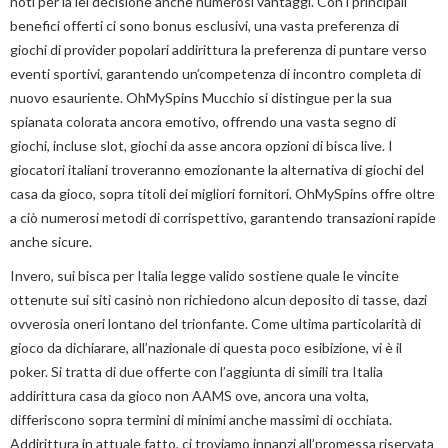
noti per la lei decisione anche numerosi vantaggi. Con i principali
benefici offerti ci sono bonus esclusivi, una vasta preferenza di
giochi di provider popolari addirittura la preferenza di puntare verso
eventi sportivi, garantendo un’competenza di incontro completa di
nuovo esauriente. OhMySpins Mucchio si distingue per la sua
spianata colorata ancora emotivo, offrendo una vasta segno di
giochi, incluse slot, giochi da asse ancora opzioni di bisca live. I
giocatori italiani troveranno emozionante la alternativa di giochi del
casa da gioco, sopra titoli dei migliori fornitori. OhMySpins offre oltre
a ciò numerosi metodi di corrispettivo, garantendo transazioni rapide
anche sicure.
Invero, sui bisca per Italia legge valido sostiene quale le vincite
ottenute sui siti casinò non richiedono alcun deposito di tasse, dazi
ovverosia oneri lontano del trionfante. Come ultima particolarità di
gioco da dichiarare, all’nazionale di questa poco esibizione, vi è il
poker. Si tratta di due offerte con l’aggiunta di simili tra Italia
addirittura casa da gioco non AAMS ove, ancora una volta,
differiscono sopra termini di minimi anche massimi di occhiata.
Addirittura in attuale fatto, ci troviamo innanzi all’promessa riservata