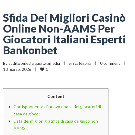
Sfida Dei Migliori Casinò
Online Non-AAMS Per
Giocatori Italiani Esperti
Bankonbet
By 
auditwpmedia auditwpmedia
    |    
Sin categoría
    |    
0 comment
    |    
0
10 marzo, 2026    |    
Content
Corrispondenza di nuovo epoca dei giocatori di
casa da gioco
Lista dei migliori gratifica di casa da gioco non
AAMS (