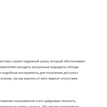
осистему служит надежный шлюз, который обеспечивает
ьзователям находить актуальные маршруты обхода
т подобные инструменты для получения доступа к
апом, так как именно от него зависит отсутствие
ложение пользователя и его цифровую личность.
фрованные пакеты данных. Это делает практически