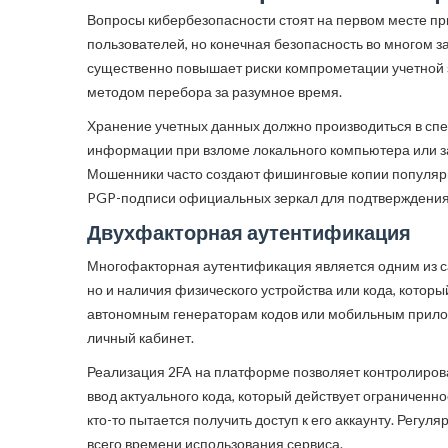
Вопросы кибербезопасности стоят на первом месте пр
пользователей, но конечная безопасность во многом з
существенно повышает риски компрометации учетной 
методом перебора за разумное время.
Хранение учетных данных должно производиться в сп
информации при взломе локального компьютера или за
Мошенники часто создают фишинговые копии популярны
PGP-подписи официальных зеркал для подтверждения 
Двухфакторная аутентификация
Многофакторная аутентификация является одним из са
но и наличия физического устройства или кода, котор
автономным генераторам кодов или мобильным прилож
личный кабинет.
Реализация 2FA на платформе позволяет контролироват
ввод актуального кода, который действует ограниченн
кто-то пытается получить доступ к его аккаунту. Рег
всего времени использования сервиса.