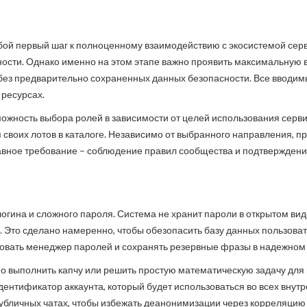
бой первый шаг к полноценному взаимодействию с экосистемой сер
ости. Однако именно на этом этапе важно проявить максимальную вн
 без предварительно сохраненных данных безопасности. Все вводи
 ресурсах.
жность выбора ролей в зависимости от целей использования сервис
своих лотов в каталоге. Независимо от выбранного направления, п
вное требование – соблюдение правил сообщества и подтверждение 
гина и сложного пароля. Система не хранит пароли в открытом вид
. Это сделано намеренно, чтобы обезопасить базу данных пользоват
овать менеджер паролей и сохранять резервные фразы в надежном 
 выполнить капчу или решить простую математическую задачу для 
идентификатор аккаунта, который будет использоваться во всех внутр
 публичных чатах, чтобы избежать деанонимизации через корреляци