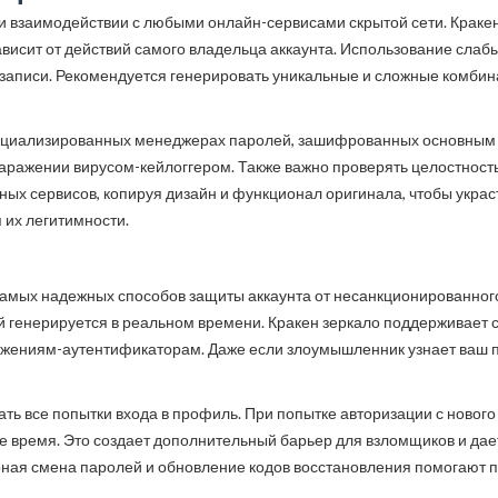
и взаимодействии с любыми онлайн-сервисами скрытой сети. Краке
ависит от действий самого владельца аккаунта. Использование слаб
записи. Рекомендуется генерировать уникальные и сложные комбин
ециализированных менеджерах паролей, зашифрованных основным м
ражении вирусом-кейлоггером. Также важно проверять целостность 
х сервисов, копируя дизайн и функционал оригинала, чтобы украст
их легитимности.
мых надежных способов защиты аккаунта от несанкционированного 
ый генерируется в реальном времени. Кракен зеркало поддерживает 
ениям-аутентификаторам. Даже если злоумышленник узнает ваш пар
ь все попытки входа в профиль. При попытке авторизации с нового
ое время. Это создает дополнительный барьер для взломщиков и да
улярная смена паролей и обновление кодов восстановления помогаю