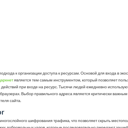
подхода к организации доступа к ресурсам. Основой для входа в эк
даркнет
является тем самым инструментом, который позволяет пол
 действий при входе на ресурс. Тысячи людей ежедневно использую
браузерах. Выбор правильного адреса является критически важным эт
теля сайта.
or
 многослойного шифрования трафика, что позволяет скрыть местопо
льких добровольных узлов, которые последовательно передают заши