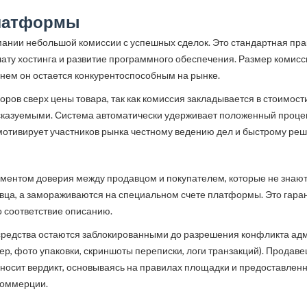
платформы
ании небольшой комиссии с успешных сделок. Это стандартная пра
ату хостинга и развитие программного обеспечения. Размер комисси
еднем он остается конкурентоспособным на рынке.
боров сверх цены товара, так как комиссия закладывается в стоимос
сказуемыми. Система автоматически удерживает положенный процен
мотивирует участников рынка честному ведению дел и быстрому реш
аментом доверия между продавцом и покупателем, которые не знают
авца, а замораживаются на специальном счете платформы. Это гаран
го соответствие описанию.
 средства остаются заблокированными до разрешения конфликта ад
р, фото упаковки, скриншоты переписки, логи транзакций). Продавец
носит вердикт, основываясь на правилах площадки и предоставленн
коммерции.