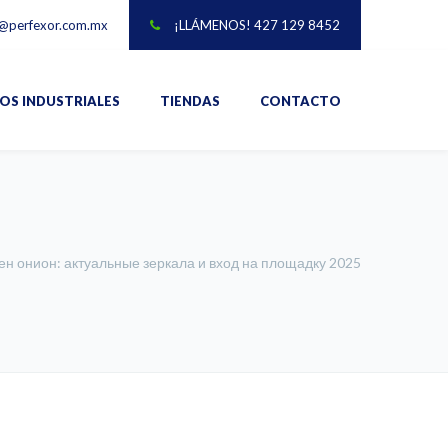
@perfexor.com.mx
¡LLÁMENOS! 427 129 8452
IOS INDUSTRIALES
TIENDAS
CONTACTO
ен онион: актуальные зеркала и вход на площадку 2025