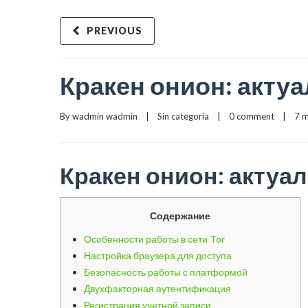
PREVIOUS
Кракен онион: акту
By 
wadmin wadmin
    |    
Sin categoría
    |    
0 comment
    |    7
Кракен онион: актуа
Содержание
Особенности работы в сети Tor
Настройка браузера для доступа
Безопасность работы с платформой
Двухфакторная аутентификация
Регистрация учетной записи