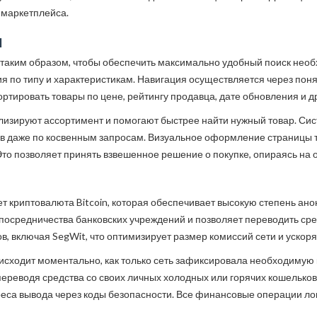
 маркетплейса.
и
таким образом, чтобы обеспечить максимально удобный поиск необ
я по типу и характеристикам. Навигация осуществляется через пон
ртировать товары по цене, рейтингу продавца, дате обновления и 
лизируют ассортимент и помогают быстрее найти нужный товар. Сист
 даже по косвенным запросам. Визуальное оформление страницы т
то позволяет принять взвешенное решение о покупке, опираясь на о
 криптовалюта Bitcoin, которая обеспечивает высокую степень ан
посредничества банковских учреждений и позволяет переводить ср
 включая SegWit, что оптимизирует размер комиссий сети и ускор
сходит моментально, как только сеть зафиксировала необходимую к
переводя средства со своих личных холодных или горячих кошельков
са вывода через коды безопасности. Все финансовые операции лог