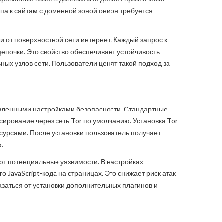
па к сайтам с доменной зоной онион требуется
 от поверхностной сети интернет. Каждый запрос к
епочки. Это свойство обеспечивает устойчивость
ых узлов сети. Пользователи ценят такой подход за
новленными настройками безопасности. Стандартные
сирование через сеть Tor по умолчанию. Установка Tor
урсами. После установки пользователь получает
.
ют потенциальные уязвимости. В настройках
 JavaScript-кода на страницах. Это снижает риск атак
азаться от установки дополнительных плагинов и