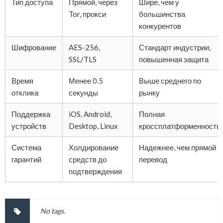
Тип доступа
Прямой, через
Шире, чем у
Tor, прокси
большинства
конкурентов
Шифрование
AES-256,
Стандарт индустрии,
SSL/TLS
повышенная защита
Время
Менее 0.5
Выше среднего по
отклика
секунды
рынку
Поддержка
iOS, Android,
Полная
устройств
Desktop, Linux
кроссплатформенность
Система
Холдирование
Надежнее, чем прямой
гарантий
средств до
перевод
подтверждения
No tags.