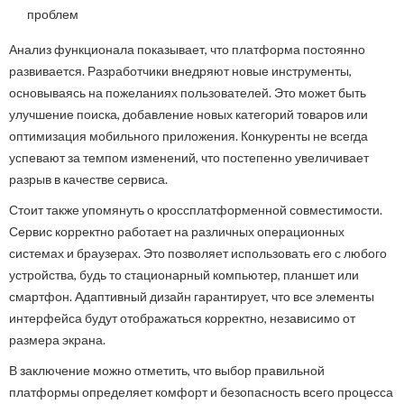
проблем
Анализ функционала показывает, что платформа постоянно
развивается. Разработчики внедряют новые инструменты,
основываясь на пожеланиях пользователей. Это может быть
улучшение поиска, добавление новых категорий товаров или
оптимизация мобильного приложения. Конкуренты не всегда
успевают за темпом изменений, что постепенно увеличивает
разрыв в качестве сервиса.
Стоит также упомянуть о кроссплатформенной совместимости.
Сервис корректно работает на различных операционных
системах и браузерах. Это позволяет использовать его с любого
устройства, будь то стационарный компьютер, планшет или
смартфон. Адаптивный дизайн гарантирует, что все элементы
интерфейса будут отображаться корректно, независимо от
размера экрана.
В заключение можно отметить, что выбор правильной
платформы определяет комфорт и безопасность всего процесса