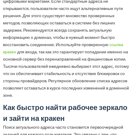
цифровыми маркетами. Если стандартные адреса не
открываются, пользователи часто ищут альтернативные пути
решения. Для этого существует множество проверенных
методов, позволяющих оставаться в системе без лишних
задержек. Рекомендуется всегда сохранять актуальную
информацию о доменах, чтобы в нужный момент быстро
восстановить соединение. Используйте проверенную
ссылка
кракен
для входа, так как это гарантирует попадание именно на
основной сервер без перенаправлений на фишинговые копии.
Тысячи пользователей ежедневно выбирают этот адрес, потому
что он обеспечивает стабильность и отсутствие блокировок со
стороны провайдеров. Регулярное обновление списка адресов
позволяет оставаться в курсе последних изменений в доменной
зоне.
Как быстро найти рабочее зеркало
и зайти на кракен
Поиск актуального адреса часто становится первоочередной
задачей для каждого пользователя. Это связано с тем, что