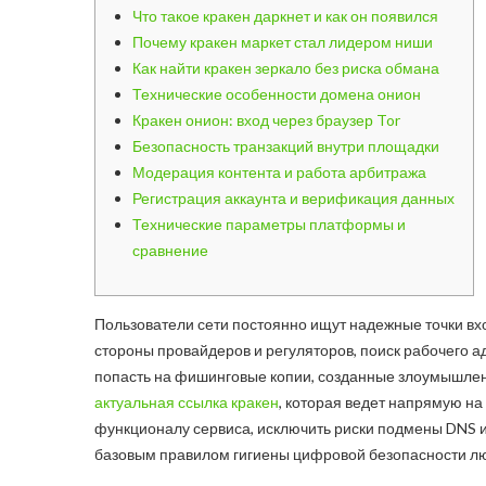
Что такое кракен даркнет и как он появился
Почему кракен маркет стал лидером ниши
Как найти кракен зеркало без риска обмана
Технические особенности домена онион
Кракен онион: вход через браузер Tor
Безопасность транзакций внутри площадки
Модерация контента и работа арбитража
Регистрация аккаунта и верификация данных
Технические параметры платформы и
сравнение
Пользователи сети постоянно ищут надежные точки вхо
стороны провайдеров и регуляторов, поиск рабочего 
попасть на фишинговые копии, созданные злоумышлен
актуальная ссылка кракен
, которая ведет напрямую н
функционалу сервиса, исключить риски подмены DNS и
базовым правилом гигиены цифровой безопасности лю