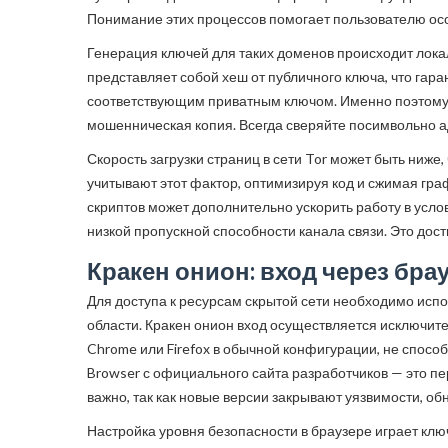
Понимание этих процессов помогает пользователю ос
Генерация ключей для таких доменов происходит лока
представляет собой хеш от публичного ключа, что гар
соответствующим приватным ключом. Именно поэтому, 
мошенническая копия. Всегда сверяйте посимвольно а
Скорость загрузки страниц в сети Tor может быть ниже
учитывают этот фактор, оптимизируя код и сжимая гра
скриптов может дополнительно ускорить работу в усло
низкой пропускной способности канала связи. Это дос
Кракен онион: вход через брау
Для доступа к ресурсам скрытой сети необходимо исп
области. Кракен онион вход осуществляется исключите
Chrome или Firefox в обычной конфигурации, не спосо
Browser с официального сайта разработчиков — это п
важно, так как новые версии закрывают уязвимости, 
Настройка уровня безопасности в браузере играет кл