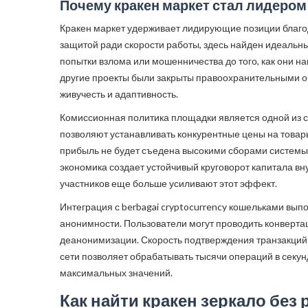
Почему кракен маркет стал лидеро
Кракен маркет удерживает лидирующие позиции благода
защитой ради скорости работы, здесь найден идеальн
попытки взлома или мошенничества до того, как они н
другие проекты были закрыты правоохранительными ор
живучесть и адаптивность.
Комиссионная политика площадки является одной из с
позволяют устанавливать конкурентные цены на товары,
прибыль не будет съедена высокими сборами системы.
экономика создает устойчивый круговорот капитала в
участников еще больше усиливают этот эффект.
Интеграция с berbagai cryptocurrency кошельками вып
анонимности. Пользователи могут проводить конверта
деанонимизации. Скорость подтверждения транзакций 
сети позволяет обрабатывать тысячи операций в секунд
максимальных значений.
Как найти кракен зеркало без