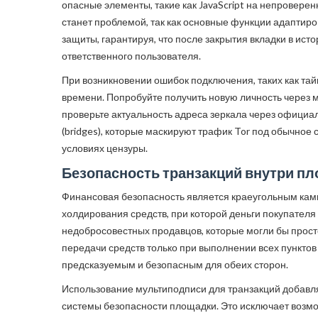
опасные элементы, такие как JavaScript на непровере
станет проблемой, так как основные функции адаптир
защиты, гарантируя, что после закрытия вкладки в ист
ответственного пользователя.
При возникновении ошибок подключения, таких как тайм
времени. Попробуйте получить новую личность через ме
проверьте актуальность адреса зеркала через официал
(bridges), которые маскируют трафик Tor под обычное
условиях цензуры.
Безопасность транзакций внутри п
Финансовая безопасность является краеугольным кам
холдирования средств, при которой деньги покупател
недобросовестных продавцов, которые могли бы просто
передачи средств только при выполнении всех пункто
предсказуемым и безопасным для обеих сторон.
Использование мультиподписи для транзакций добавляе
системы безопасности площадки. Это исключает возмо