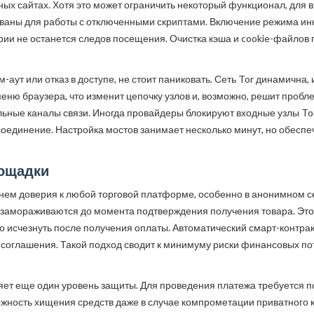
нных сайтах. Хотя это может ограничить некоторый функционал, для 
ованы для работы с отключенными скриптами. Включение режима инк
ории не останется следов посещения. Очистка кэша и cookie-файлов
-аут или отказ в доступе, не стоит паниковать. Сеть Tor динамична,
ню браузера, что изменит цепочку узлов и, возможно, решит пробле
ьные каналы связи. Иногда провайдеры блокируют входные узлы Tor
 соединение. Настройка мостов занимает несколько минут, но обесп
лощадки
нем доверия к любой торговой платформе, особенно в анонимном с
я замораживаются до момента подтверждения получения товара. Эт
 исчезнуть после получения оплаты. Автоматический смарт-контрак
в соглашения. Такой подход сводит к минимуму риски финансовых по
т еще один уровень защиты. Для проведения платежа требуется под
жность хищения средств даже в случае компрометации приватного к