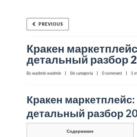
PREVIOUS
Кракен маркетплейс
детальный разбор 
By 
wadmin wadmin
    |    
Sin categoría
    |    
0 comment
    |    1
Кракен маркетплейс:
детальный разбор 2
Содержание