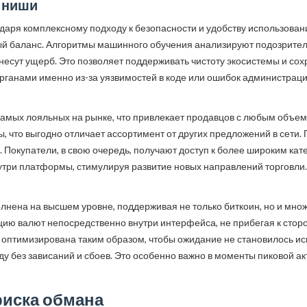
м ниши
ря комплексному подходу к безопасности и удобству использования
ый баланс. Алгоритмы машинного обучения анализируют подозрител
анесут ущерб. Это позволяет поддерживать чистоту экосистемы и со
ганами именно из-за уязвимостей в коде или ошибок администраци
амых лояльных на рынке, что привлекает продавцов с любым объем
 что выгодно отличает ассортимент от других предложений в сети. П
 Покупатели, в свою очередь, получают доступ к более широким ка
нутри платформы, стимулируя развитие новых направлений торговл
олнена на высшем уровне, поддерживая не только биткоин, но и мн
цию валют непосредственно внутри интерфейса, не прибегая к стор
оптимизирована таким образом, чтобы ожидание не становилось ис
у без зависаний и сбоев. Это особенно важно в моменты пиковой ак
 риска обмана