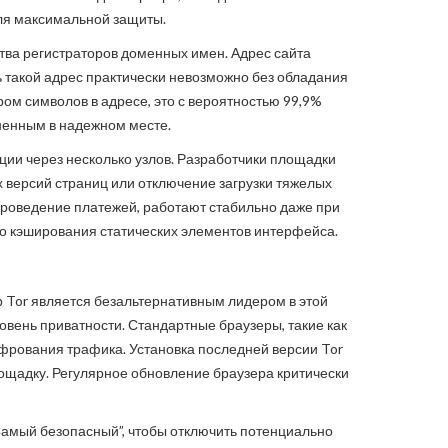
ля максимальной защиты.
тва регистраторов доменных имен. Адрес сайта
ь такой адрес практически невозможно без обладания
м символов в адресе, это с вероятностью 99,9%
ненным в надежном месте.
ации через несколько узлов. Разработчики площадки
х версий страниц или отключение загрузки тяжелых
 проведение платежей, работают стабильно даже при
ого кэширования статических элементов интерфейса.
 Tor является безальтернативным лидером в этой
овень приватности. Стандартные браузеры, такие как
ифрования трафика. Установка последней версии Tor
ощадку. Регулярное обновление браузера критически
Самый безопасный”, чтобы отключить потенциально