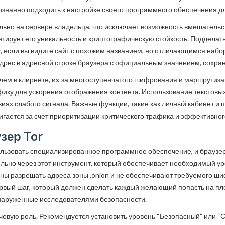
ознанно подходить к настройке своего программного обеспечения д
льно на сервере владельца, что исключает возможность вмешательс
антирует его уникальность и криптографическую стойкость. Подделат
если вы видите сайт с похожим названием, но отличающимся наборо
дрес в адресной строке браузера с официальным значением, сохра
, чем в клирнете, из-за многоступенчатого шифрования и маршрутиз
фику для ускорения отображения контента. Использование текстовы
виях слабого сигнала. Важные функции, такие как личный кабинет и
тигается за счет приоритизации критического трафика и эффективн
зер Tor
ользовать специализированное программное обеспечение, и браузер
льно через этот инструмент, который обеспечивает необходимый ур
бны разрешать адреса зоны .onion и не обеспечивают требуемого ш
ервый шаг, который должен сделать каждый желающий попасть на пл
обнаруженные исследователями безопасности.
ючевую роль. Рекомендуется установить уровень “Безопасный” или “