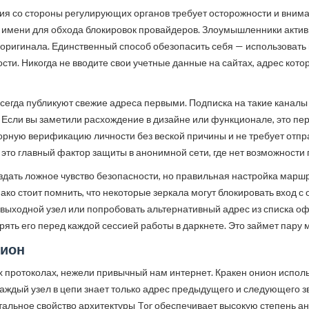
ия со стороны регулирующих органов требует осторожности и внимат
имени для обхода блокировок провайдеров. Злоумышленники активн
т оригинала. Единственный способ обезопасить себя — использова
и. Никогда не вводите свои учетные данные на сайтах, адрес котор
егда публикуют свежие адреса первыми. Подписка на такие канал
Если вы заметили расхождение в дизайне или функционале, это перв
рную верификацию личности без веской причины и не требует отпра
 это главный фактор защиты в анонимной сети, где нет возможности 
оздать ложное чувство безопасности, но правильная настройка марш
ко стоит помнить, что некоторые зеркала могут блокировать вход с 
 выходной узел или попробовать альтернативный адрес из списка о
ять его перед каждой сессией работы в даркнете. Это займет пару м
нион
х протоколах, нежели привычный нам интернет. Кракен онион испол
Каждый узел в цепи знает только адрес предыдущего и следующего 
ьное свойство архитектуры Tor обеспечивает высокую степень анон