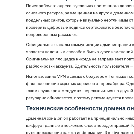
Поиск рабочего адреса в условиях постоянного давлен
основного ресурса, размещенная на другом доменном 
поддельных сайтов, которые визуально неотличимы о
проверять цифровые подписи сертификатов безопасност
непроверенных рассылок.
Официальные каналы коммуникации администрации вс
является надежным способом быть в курсе изменений. 
Оригинальная площадка никогда не запрашивает повто
разблокировки аккаунта. Бдительность пользователя —
Использование VPN в связке с браузером Tor может с
факт посещения скрытых сервисов от провайдера. Одна
таком случае рекомендуется переключиться на другой
регулярно обновляется, поэтому рекомендуется провер
Технические особенности домена о
Доменная зона .onion работает на принципиально ины
шифрует данные в несколько слоев перед отправкой. 
пути прохождения пакета информации. Это фундаментал