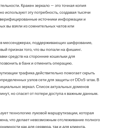
ельности. Кракен зеркало — это точная копия
о используют эту потребность, создавая тысячи
ть верифицированные источники информации и
ых вы взяли из сомнительных чатов или
ы в мессенджерах, поддерживающих шифрование,
ый признак того, что вы попали на фишинг.
вки средств на сторонние кошельки для
позвонить в банк и отменить операцию.
рутизации трафика действительно помогает скрыть
определенных узлов сети для защиты от DDoS-атак. В
фициальных зеркал. Список актуальных доменов
инут, но спасет от потери доступа к важным данным.
ьзует технологию луковой маршрутизации, которая
звена, что делает невозможным отслеживание полного
имности как для сервера, так и для клиента.