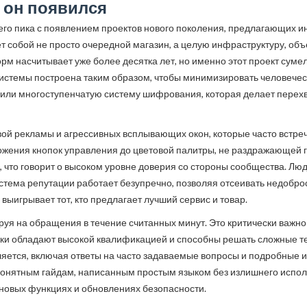
к он появился
воего пика с появлением проектов нового поколения, предлагающих
т собой не просто очередной магазин, а целую инфраструктуру, о
м насчитывает уже более десятка лет, но именно этот проект сум
системы построена таким образом, чтобы минимизировать человечес
дрили многоступенчатую систему шифрования, которая делает пере
вой рекламы и агрессивных всплывающих окон, которые часто встре
жения кнопок управления до цветовой палитры, не раздражающей г
 что говорит о высоком уровне доверия со стороны сообщества. Люд
стема репутации работает безупречно, позволяя отсеивать недобро
выигрывает тот, кто предлагает лучший сервис и товар.
руя на обращения в течение считанных минут. Это критически важно
ки обладают высокой квалификацией и способны решать сложные те
яется, включая ответы на часто задаваемые вопросы и подробные 
я понятным гайдам, написанным простым языком без излишнего исп
новых функциях и обновлениях безопасности.