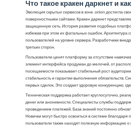
Что такое кракен даркнет и ка
Эволюция скрытых сервисов в зоне .onion достигла с
поверхностными сайтами. Кракен даркнет представляе
защищенную сеть. История развития подобных платфор
избежав при этом их фатальных ошибок. Архитектура 
пользователей на уровне сервера. Разработчики вне
третьих сторон.
Пользователи ценят платформу за отсутствие навязчи
элемент интерфейса продуман до мелочей, от располо
посещаемости показывает стабильный рост аудитории,
стабильность и гарантии выполнения обязательств. Си
первых сделок. Это создает здоровую конкуренцию, где 
Техническая поддержка работает круглосуточно, реаги
денег или анонимности. Специалисты службы поддерж
проведением платежей. База знаний постоянно обновл
Новички могут быстро освоиться в системе благодар
пользователи также находят полезную информацию о 