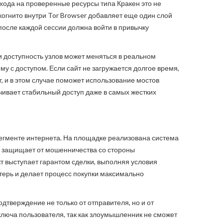
входа на проверенные ресурсы типа Кракен это не
огнито внутри Tor Browser добавляет еще один слой
 после каждой сессии должна войти в привычку
 и доступность узлов может меняться в реальном
му с доступом. Если сайт не загружается долгое время,
, и в этом случае поможет использование мостов
ечивает стабильный доступ даже в самых жестких
егменте интернета. На площадке реализована система
о защищает от мошенничества со стороны
т выступает гарантом сделки, выполняя условия
терь и делает процесс покупки максимально
тверждение не только от отправителя, но и от
люча пользователя, так как злоумышленник не сможет