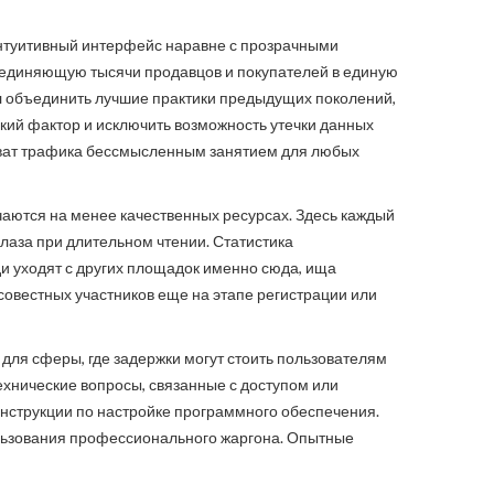
 интуитивный интерфейс наравне с прозрачными
бъединяющую тысячи продавцов и покупателей в единую
ел объединить лучшие практики предыдущих поколений,
кий фактор и исключить возможность утечки данных
хват трафика бессмысленным занятием для любых
чаются на менее качественных ресурсах. Здесь каждый
лаза при длительном чтении. Статистика
и уходят с других площадок именно сюда, ища
совестных участников еще на этапе регистрации или
 для сферы, где задержки могут стоить пользователям
хнические вопросы, связанные с доступом или
инструкции по настройке программного обеспечения.
ользования профессионального жаргона. Опытные