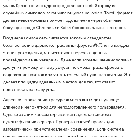
узлов. Кракен онион адрес представляет собой строку из
случайных символов, заканчивающуюся на .onion. Такой формат
делает невозможным прямое подключение через обычные
браузеры вроде Chrome или Safari без специальных настроек.
Вход через онион сеть считается золотым стандартом
безопасности в даркнете. Трафик шифруется多层но на каждом
этапе прохождения, что исключает перехват данных
провайдером или хакерами. Даже если злоумышленник получит
доступ к промежуточному узлу, он не сможет расшифровать
содержание пакетов или узнать конечный пункт назначения. Это
делает площадку идеальным местом для тех, кто ставит
приватность во главу угла.
Адресная строка онион ресурсов часто выглядит пугающе
длинной и непонятной для неподготовленного пользователя.
Однако за этим хаосом скрывается надежная система
аутентификации сервера. Проверка ключей происходит
автоматически при установлении соединения. Если система
обнаруживает несоответствие сертификата, браузер выдаст