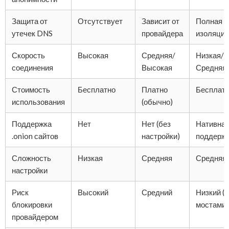
Защита от
Отсутствует
Зависит от
Полная
утечек DNS
провайдера
изоляция
Скорость
Высокая
Средняя/
Низкая/
соединения
Высокая
Средняя
Стоимость
Бесплатно
Платно
Бесплат
использования
(обычно)
Поддержка
Нет
Нет (без
Нативна
.onion сайтов
настройки)
поддерж
Сложность
Низкая
Средняя
Средняя
настройки
Риск
Высокий
Средний
Низкий (с
блокировки
мостами)
провайдером