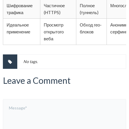
Шифрование
Частичное
Полное
Многосл
трафика
(HTTPS)
(туннель)
Идеальное
Просмотр
Обход гео-
Анонимн
применение
открытого
блоков
серфинг
веба
No tags.
Leave a Comment