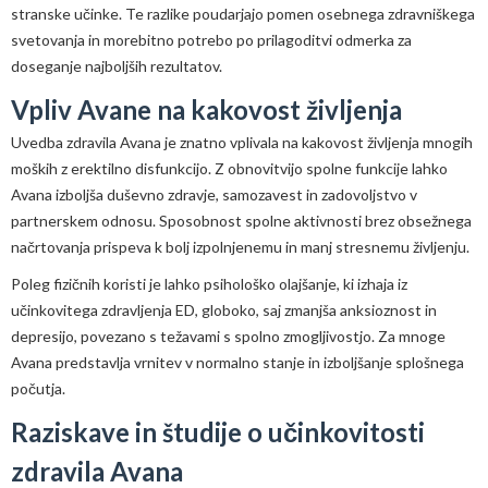
stranske učinke. Te razlike poudarjajo pomen osebnega zdravniškega
svetovanja in morebitno potrebo po prilagoditvi odmerka za
doseganje najboljših rezultatov.
Vpliv Avane na kakovost življenja
Uvedba zdravila Avana je znatno vplivala na kakovost življenja mnogih
moških z erektilno disfunkcijo. Z obnovitvijo spolne funkcije lahko
Avana izboljša duševno zdravje, samozavest in zadovoljstvo v
partnerskem odnosu. Sposobnost spolne aktivnosti brez obsežnega
načrtovanja prispeva k bolj izpolnjenemu in manj stresnemu življenju.
Poleg fizičnih koristi je lahko psihološko olajšanje, ki izhaja iz
učinkovitega zdravljenja ED, globoko, saj zmanjša anksioznost in
depresijo, povezano s težavami s spolno zmogljivostjo. Za mnoge
Avana predstavlja vrnitev v normalno stanje in izboljšanje splošnega
počutja.
Raziskave in študije o učinkovitosti
zdravila Avana