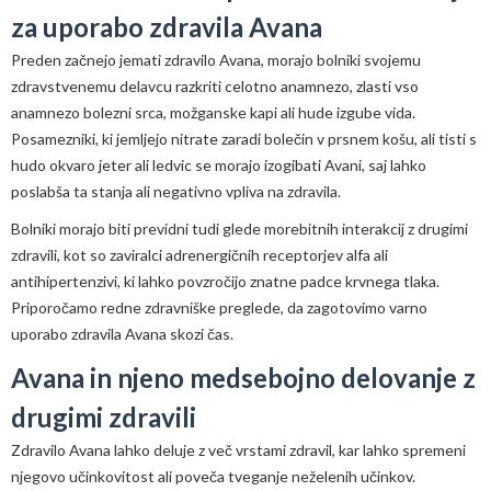
za uporabo zdravila Avana
Preden začnejo jemati zdravilo Avana, morajo bolniki svojemu
zdravstvenemu delavcu razkriti celotno anamnezo, zlasti vso
anamnezo bolezni srca, možganske kapi ali hude izgube vida.
Posamezniki, ki jemljejo nitrate zaradi bolečin v prsnem košu, ali tisti s
hudo okvaro jeter ali ledvic se morajo izogibati Avani, saj lahko
poslabša ta stanja ali negativno vpliva na zdravila.
Bolniki morajo biti previdni tudi glede morebitnih interakcij z drugimi
zdravili, kot so zaviralci adrenergičnih receptorjev alfa ali
antihipertenzivi, ki lahko povzročijo znatne padce krvnega tlaka.
Priporočamo redne zdravniške preglede, da zagotovimo varno
uporabo zdravila Avana skozi čas.
Avana in njeno medsebojno delovanje z
drugimi zdravili
Zdravilo Avana lahko deluje z več vrstami zdravil, kar lahko spremeni
njegovo učinkovitost ali poveča tveganje neželenih učinkov.