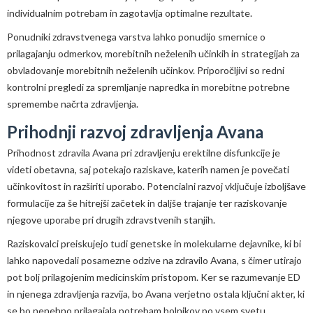
individualnim potrebam in zagotavlja optimalne rezultate.
Ponudniki zdravstvenega varstva lahko ponudijo smernice o
prilagajanju odmerkov, morebitnih neželenih učinkih in strategijah za
obvladovanje morebitnih neželenih učinkov. Priporočljivi so redni
kontrolni pregledi za spremljanje napredka in morebitne potrebne
spremembe načrta zdravljenja.
Prihodnji razvoj zdravljenja Avana
Prihodnost zdravila Avana pri zdravljenju erektilne disfunkcije je
videti obetavna, saj potekajo raziskave, katerih namen je povečati
učinkovitost in razširiti uporabo. Potencialni razvoj vključuje izboljšave
formulacije za še hitrejši začetek in daljše trajanje ter raziskovanje
njegove uporabe pri drugih zdravstvenih stanjih.
Raziskovalci preiskujejo tudi genetske in molekularne dejavnike, ki bi
lahko napovedali posamezne odzive na zdravilo Avana, s čimer utirajo
pot bolj prilagojenim medicinskim pristopom. Ker se razumevanje ED
in njenega zdravljenja razvija, bo Avana verjetno ostala ključni akter, ki
se bo nenehno prilagajala potrebam bolnikov po vsem svetu.