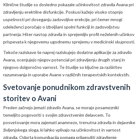
Klinične študije so dosledno pokazale učinkovitost zdravila Avana pri
zdravljenju erektilne disfunkcije. Poskusi kažejo visoko stopnjo
uspešnosti pri doseganju zadovoljive erekcije, pri čemer mnogi
udeleženci poročajo o izboljšani spolni funkciji in zadovoljstvu
partnerja. Hiter nastop zdravila in sprejemljiv profil neželenih učinkov
prispevata k njegovemu ugodnemu sprejemu v medicinski skupnosti.
Tekoče raziskave še naprej raziskujejo dodatne aplikacije za zdravilo
Avana, ocenjujejo njegov potencial pri zdravljenju drugih stanj in
njegovo dolgoročno varnost. Te študije so ključne za razširitev
razumevanja in uporabe Avane v različnih terapevtskih kontekstih.
Svetovanje ponudnikom zdravstvenih
storitev o Avani
Preden začnejo jemati zdravilo Avana, se morajo posamezniki
temeljito pogovoriti s svojim zdravstvenim delavcem. To
posvetovanje mora zajemati anamnezo, trenutna zdravila in dejavnike
življenjskega sloga, ki lahko vplivajo na učinkovitost in varnost
zdravila. Odprta komunikacija pomaga prilagoditi zdravljenje