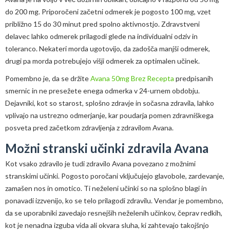
do 200 mg. Priporočeni začetni odmerek je pogosto 100 mg, vzet
približno 15 do 30 minut pred spolno aktivnostjo. Zdravstveni
delavec lahko odmerek prilagodi glede na individualni odziv in
toleranco. Nekateri morda ugotovijo, da zadošča manjši odmerek,
drugi pa morda potrebujejo višji odmerek za optimalen učinek.
Pomembno je, da se držite
Avana 50mg Brez Recepta
predpisanih
smernic in ne presežete enega odmerka v 24-urnem obdobju.
Dejavniki, kot so starost, splošno zdravje in sočasna zdravila, lahko
vplivajo na ustrezno odmerjanje, kar poudarja pomen zdravniškega
posveta pred začetkom zdravljenja z zdravilom Avana.
Možni stranski učinki zdravila Avana
Kot vsako zdravilo je tudi zdravilo Avana povezano z možnimi
stranskimi učinki. Pogosto poročani vključujejo glavobole, zardevanje,
zamašen nos in omotico. Ti neželeni učinki so na splošno blagi in
ponavadi izzvenijo, ko se telo prilagodi zdravilu. Vendar je pomembno,
da se uporabniki zavedajo resnejših neželenih učinkov, čeprav redkih,
kot je nenadna izguba vida ali okvara sluha, ki zahtevajo takojšnjo