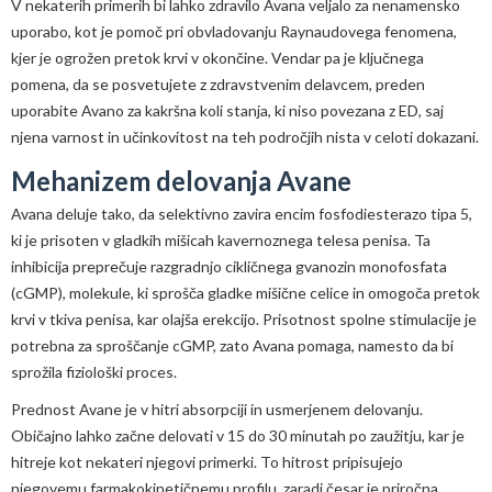
V nekaterih primerih bi lahko zdravilo Avana veljalo za nenamensko
uporabo, kot je pomoč pri obvladovanju Raynaudovega fenomena,
kjer je ogrožen pretok krvi v okončine. Vendar pa je ključnega
pomena, da se posvetujete z zdravstvenim delavcem, preden
uporabite Avano za kakršna koli stanja, ki niso povezana z ED, saj
njena varnost in učinkovitost na teh področjih nista v celoti dokazani.
Mehanizem delovanja Avane
Avana deluje tako, da selektivno zavira encim fosfodiesterazo tipa 5,
ki je prisoten v gladkih mišicah kavernoznega telesa penisa. Ta
inhibicija preprečuje razgradnjo cikličnega gvanozin monofosfata
(cGMP), molekule, ki sprošča gladke mišične celice in omogoča pretok
krvi v tkiva penisa, kar olajša erekcijo. Prisotnost spolne stimulacije je
potrebna za sproščanje cGMP, zato Avana pomaga, namesto da bi
sprožila fiziološki proces.
Prednost Avane je v hitri absorpciji in usmerjenem delovanju.
Običajno lahko začne delovati v 15 do 30 minutah po zaužitju, kar je
hitreje kot nekateri njegovi primerki. To hitrost pripisujejo
njegovemu farmakokinetičnemu profilu, zaradi česar je priročna