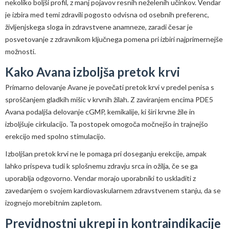
nekoliko boljši profil, z manj pojavov resnih neželenih učinkov. Vendar
je izbira med temi zdravili pogosto odvisna od osebnih preferenc,
življenjskega sloga in zdravstvene anamneze, zaradi česar je
posvetovanje z zdravnikom ključnega pomena pri izbiri najprimernejše
možnosti.
Kako Avana izboljša pretok krvi
Primarno delovanje Avane je povečati pretok krvi v predel penisa s
sproščanjem gladkih mišic v krvnih žilah. Z zaviranjem encima PDE5
Avana podaljša delovanje cGMP, kemikalije, ki širi krvne žile in
izboljšuje cirkulacijo. Ta postopek omogoča močnejšo in trajnejšo
erekcijo med spolno stimulacijo.
Izboljšan pretok krvi ne le pomaga pri doseganju erekcije, ampak
lahko prispeva tudi k splošnemu zdravju srca in ožilja, če se ga
uporablja odgovorno. Vendar morajo uporabniki to uskladiti z
zavedanjem o svojem kardiovaskularnem zdravstvenem stanju, da se
izognejo morebitnim zapletom.
Previdnostni ukrepi in kontraindikacije