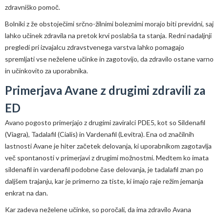
zdravniško pomoč.
Bolniki z že obstoječimi srčno-žilnimi boleznimi morajo biti previdni, saj
lahko učinek zdravila na pretok krvi poslabša ta stanja. Redni nadaljnji
pregledi pri izvajalcu zdravstvenega varstva lahko pomagajo
spremljati vse neželene učinke in zagotovijo, da zdravilo ostane varno
in učinkovito za uporabnika.
Primerjava Avane z drugimi zdravili za
ED
Avano pogosto primerjajo z drugimi zaviralci PDE5, kot so Sildenafil
(Viagra), Tadalafil (Cialis) in Vardenafil (Levitra). Ena od značilnih
lastnosti Avane je hiter začetek delovanja, ki uporabnikom zagotavlja
več spontanosti v primerjavi z drugimi možnostmi. Medtem ko imata
sildenafil in vardenafil podobne čase delovanja, je tadalafil znan po
daljšem trajanju, kar je primerno za tiste, ki imajo raje režim jemanja
enkrat na dan.
Kar zadeva neželene učinke, so poročali, da ima zdravilo Avana