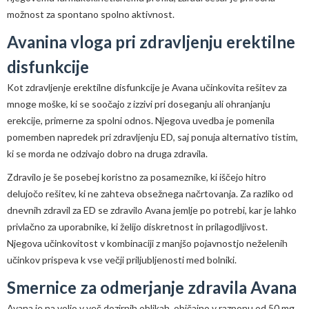
možnost za spontano spolno aktivnost.
Avanina vloga pri zdravljenju erektilne
disfunkcije
Kot zdravljenje erektilne disfunkcije je Avana učinkovita rešitev za
mnoge moške, ki se soočajo z izzivi pri doseganju ali ohranjanju
erekcije, primerne za spolni odnos. Njegova uvedba je pomenila
pomemben napredek pri zdravljenju ED, saj ponuja alternativo tistim,
ki se morda ne odzivajo dobro na druga zdravila.
Zdravilo je še posebej koristno za posameznike, ki iščejo hitro
delujočo rešitev, ki ne zahteva obsežnega načrtovanja. Za razliko od
dnevnih zdravil za ED se zdravilo Avana jemlje po potrebi, kar je lahko
privlačno za uporabnike, ki želijo diskretnost in prilagodljivost.
Njegova učinkovitost v kombinaciji z manjšo pojavnostjo neželenih
učinkov prispeva k vse večji priljubljenosti med bolniki.
Smernice za odmerjanje zdravila Avana
Avana je na voljo v več dozirnih oblikah, običajno v razponu od 50 mg