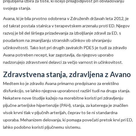
priljubljena izbira za tiste, ki iščejo prilagodljivost pri obvladovanju
svojega stanja.
Avana, ki je bila prvotno odobrena v Združenih državah leta 2012, je
od takrat postala stalnica v terapevtskem arzenalu proti ED. Njegov
razvoj je bil del širšega prizadevanja za izboljšanje zdravil za ED, s
poudarkom na zmanjšanju stranskih učinkov ob ohranjanju
učinkovitosti. Tako kot pri drugih zaviralcih PDE5 je tudi za zdravilo
Avana potreben recept, kar zagotavlja, da njegovo uporabo
nadzorujejo zdravstveni delavci za večjo varnost in učinkovitost.
Zdravstvena stanja, zdravljena z Avano
Medtem ko je zdravilo Avana primarno predpisano za erektilno
disfunkcijo, se lahko njegova uporabnost razširi tudi na druga stanja.
Nekatere nove študije kažejo na morebitne koristi pri zdravljenju
pljučne arterijske hipertenzije (PAH), stanja, za katerega je značilen
visok krvni tlak v pljučnih arterijah, čeprav to še ni standardna
uporaba. Mehanizem delovanja, ki pomaga povečati pretok krvi pri ED,
lahko podobno koristi pljučnemu sistemu.