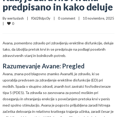
predpisano in kako deluje
By 
wertuslash
    |    
f0d28dpc0y
    |    
0 comment
    |    10 noviembre, 2025    
0
|    
Avana, pomembno zdravilo pri zdravljenju erektilne disfunkcije, deluje
tako, da izboljša pretok krvi in ​​se predpisuje na podlagi posebnih
zdravstvenih stanj in bolnikovih potreb.
Razumevanje Avane: Pregled
Avana, znana pod blagovno znamko Avanafil, je zdravilo, ki se
uporablja predvsem za zdravljenje erektilne disfunkcije (ED) pri
moških. Spada v skupino zdravil, znanih kot zaviralci fosfodiesteraze
tipa 5 (PDE5). Ta zdravila so zasnovana za pomoč moškim pri
doseganju in ohranjanju erekcije s povečanjem pretoka krvi v penis
med spolno stimulacijo. Avana je pogosto priljubljena zaradi hitrega
začetka delovanja in relativno kratkega trajanja učinka, zaradi česar je