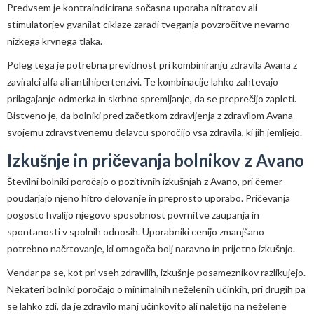
Predvsem je kontraindicirana sočasna uporaba nitratov ali
stimulatorjev gvanilat ciklaze zaradi tveganja povzročitve nevarno
nizkega krvnega tlaka.
Poleg tega je potrebna previdnost pri kombiniranju zdravila Avana z
zaviralci alfa ali antihipertenzivi. Te kombinacije lahko zahtevajo
prilagajanje odmerka in skrbno spremljanje, da se preprečijo zapleti.
Bistveno je, da bolniki pred začetkom zdravljenja z zdravilom Avana
svojemu zdravstvenemu delavcu sporočijo vsa zdravila, ki jih jemljejo.
Izkušnje in pričevanja bolnikov z Avano
Številni bolniki poročajo o pozitivnih izkušnjah z Avano, pri čemer
poudarjajo njeno hitro delovanje in preprosto uporabo. Pričevanja
pogosto hvalijo njegovo sposobnost povrnitve zaupanja in
spontanosti v spolnih odnosih. Uporabniki cenijo zmanjšano
potrebno načrtovanje, ki omogoča bolj naravno in prijetno izkušnjo.
Vendar pa se, kot pri vseh zdravilih, izkušnje posameznikov razlikujejo.
Nekateri bolniki poročajo o minimalnih neželenih učinkih, pri drugih pa
se lahko zdi, da je zdravilo manj učinkovito ali naletijo na neželene