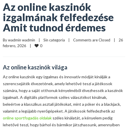
Az online kaszinók
izgalmának felfedezése
Amit tudnod érdemes
By 
wadmin wadmin
    |    
Sin categoría
    |    
Comments are Closed
    |    26 
0
febrero, 2026    |    
Az online kaszinók világa
Az online kaszinók egy izgalmas és innovatív módját kínálják a
szerencsejáték élvezetének, amely lehetővé teszi a játékosok
számára, hogy a saját otthonuk kényelméből élvezhessék a kaszinók
izgalmait. A digitális platformok széles választékot kínálnak,
beleértve a klasszikus asztali játékokat, mint a póker és a blackjack,
valamint a legújabb nyerőgépeket. A játékosok felfedezhetik az
online sportfogadás oldalak
széles kínálatát, a kényelem pedig
lehetővé teszi, hogy bárhol és bármikor játszhassunk, amennyiben