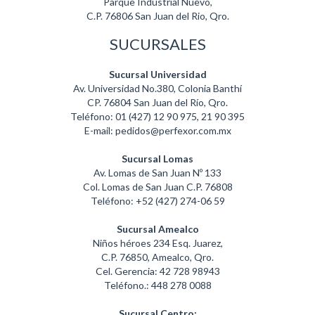
Parque Industrial Nuevo,
C.P. 76806 San Juan del Rio, Qro.
SUCURSALES
Sucursal Universidad
Av. Universidad No.380, Colonia Banthí
CP. 76804 San Juan del Río, Qro.
Teléfono: 01 (427) 12 90 975, 21 90 395
E-mail: pedidos@perfexor.com.mx
Sucursal Lomas
Av. Lomas de San Juan Nº 133
Col. Lomas de San Juan C.P. 76808
Teléfono: +52 (427) 274-06 59
Sucursal Amealco
Niños héroes 234 Esq. Juarez,
C.P. 76850, Amealco, Qro.
Cel. Gerencia: 42 728 98943
Teléfono.: 448 278 0088
Sucursal Centro: