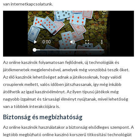
van internetkapcsolatunk.
Az online kaszinók folyamatosan fejlődnek, új technológiák és
játékmenetek megjelenésével, amelyek még vonzóbbá teszik őket.
Az élő kaszinók lehetőséget adnak a játékosoknak, hogy valódi
croupierek mellett, valós időben játszhassanak, így még inkább
átélhetik az igazi kaszinóélményt. Az ilyen típusú játékok még
nagyobb izgalmat és társasági élményt nyújtanak, mivel lehetőség
van a többiek interakciójára is.
Biztonság és megbízhatóság
Az online kaszinók használatakor a biztonság elsődleges szempont. A
legtöbb megbízható online kaszinó korszerű titkosítási technológiát