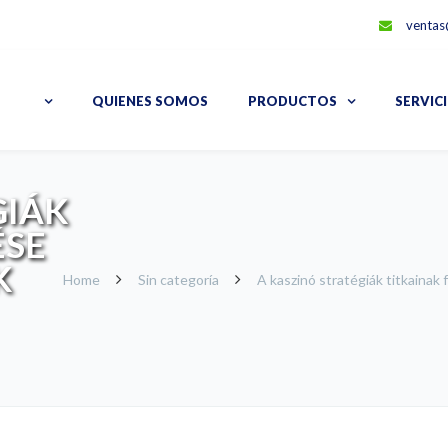
ventas
QUIENES SOMOS
PRODUCTOS
SERVIC
GIÁK
ÉSE
K
Home
Sin categoría
A kaszinó stratégiák titkaina