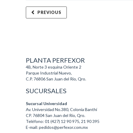
PREVIOUS
PLANTA PERFEXOR
4B, Norte 3 esquina Oriente 2
Parque Industrial Nuevo,
C.P. 76806 San Juan del Rio, Qro.
SUCURSALES
Sucursal Universidad
Av. Universidad No.380, Colonia Banthí
CP. 76804 San Juan del Río, Qro.
Teléfono: 01 (427) 12 90 975, 21 90 395
E-mail: pedidos@perfexor.com.mx