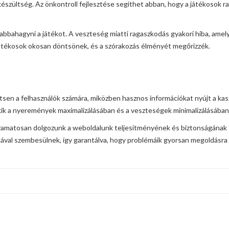
szültség. Az önkontroll fejlesztése segíthet abban, hogy a játékosok rag
abbahagyni a játékot. A veszteség miatti ragaszkodás gyakori hiba, ame
 játékosok okosan döntsönek, és a szórakozás élményét megőrizzék.
en a felhasználók számára, miközben hasznos információkat nyújt a kaszi
ik a nyeremények maximalizálásában és a veszteségek minimalizálásában
folyamatosan dolgozunk a weboldalunk teljesítményének és biztonságának
mával szembesülnek, így garantálva, hogy problémáik gyorsan megoldásra 