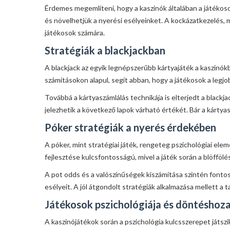
Érdemes megemlíteni, hogy a kaszinók általában a játékoso
és növelhetjük a nyerési esélyeinket. A kockázatkezelés, 
játékosok számára.
Stratégiák a blackjackban
A blackjack az egyik legnépszerűbb kártyajáték a kaszinókb
számításokon alapul, segít abban, hogy a játékosok a legjo
Továbbá a kártyaszámlálás technikája is elterjedt a blackja
jelezhetik a következő lapok várható értékét. Bár a kártyas
Póker stratégiák a nyerés érdekében
A póker, mint stratégiai játék, rengeteg pszichológiai elem
fejlesztése kulcsfontosságú, mivel a játék során a blöffö
A pot odds és a valószínűségek kiszámítása szintén fontos 
esélyeit. A jól átgondolt stratégiák alkalmazása mellett a 
Játékosok pszichológiája és döntéshoza
A kaszinójátékok során a pszichológia kulcsszerepet játszi