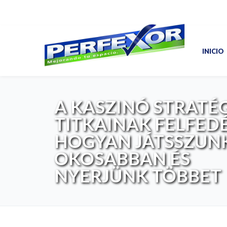
INICIO
A KASZINÓ STRATÉ
TITKAINAK FELFED
HOGYAN JÁTSSZUN
OKOSABBAN ÉS
NYERJÜNK TÖBBET